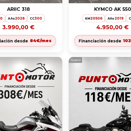
ARIIC 318
KYMCO AK 550
0
2026
300
20506
2019
M
Año
CC
KM
Año
C
3.990,00 €
4.950,00 €
84€/mes
10
iación desde
Financiación desde
Nuevo