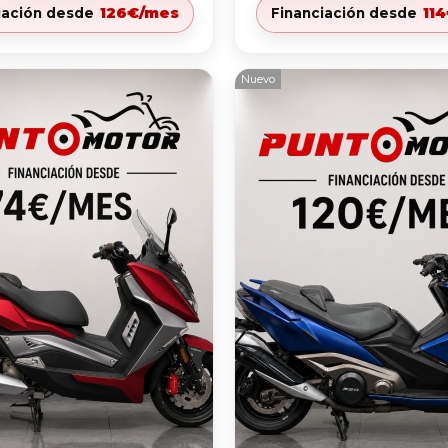
126€/mes
11
iación desde
Financiación desde
Nuevo