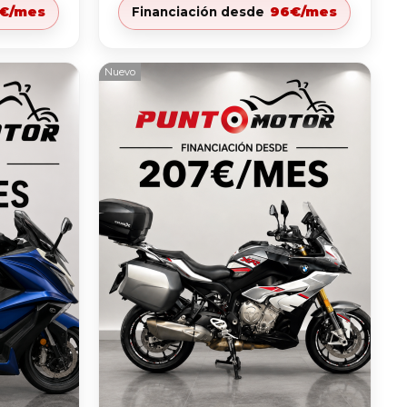
4€/mes
96€/mes
Financiación desde
Nuevo