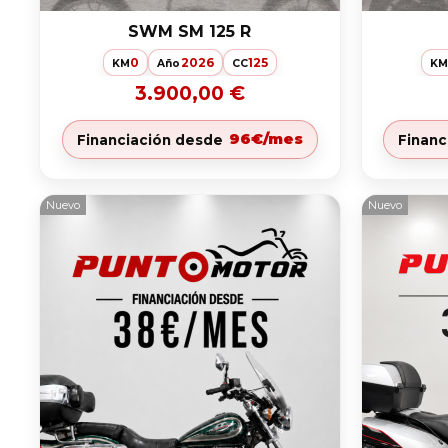
SWM SM 125 R
0
2026
125
KM
Año
CC
K
3.900,00 €
96€/mes
Financiación desde
Financ
Nuevo
Nuevo