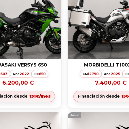
ASAKI VERSYS 650
MORBIDELLI T100
3603
2022
650
12790
2025
Año
CC
KM
Año
C
6.200,00 €
7.400,00 €
131€/mes
15
iación desde
Financiación desde
Nuevo