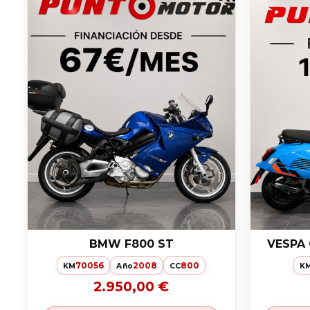
BMW F800 ST
VESPA 
70056
2008
800
KM
Año
CC
K
2.950,00 €