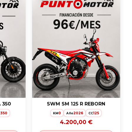
 350
SWM SM 125 R REBORN
350
0
2026
125
C
KM
Año
CC
4.200,00 €