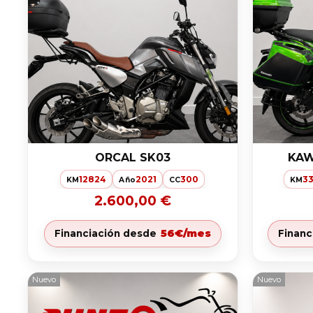
ORCAL SK03
KAW
12824
2021
300
3
KM
Año
CC
KM
2.600,00 €
56€/mes
Financiación desde
Financ
Nuevo
Nuevo