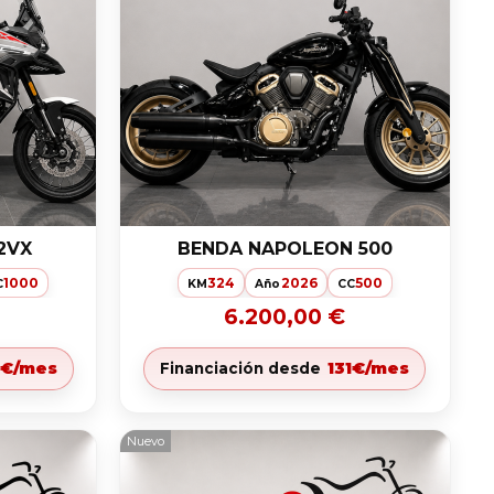
2VX
BENDA NAPOLEON 500
1000
324
2026
500
C
KM
Año
CC
6.200,00 €
6€/mes
131€/mes
Financiación desde
Nuevo