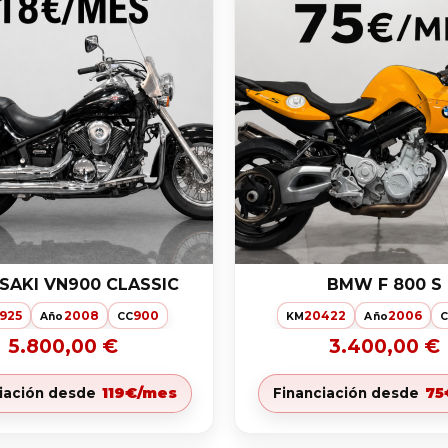
AKI VN900 CLASSIC
BMW F 800 S
1925
2008
900
20422
2006
Año
CC
KM
Año
5.800,00 €
3.400,00 €
119€/mes
75
iación desde
Financiación desde