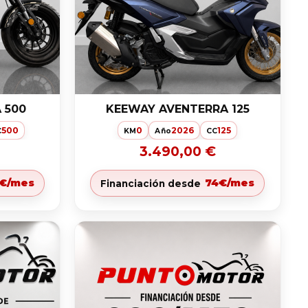
 500
KEEWAY AVENTERRA 125
500
0
2026
125
C
KM
Año
CC
3.490,00 €
8€/mes
74€/mes
Financiación desde