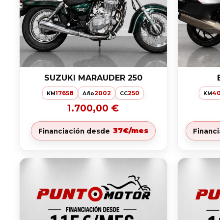
SUZUKI MARAUDER 250
17658
2002
250
40
KM
Año
CC
KM
1.700,00 €
37€/mes
Financiación desde
Financ