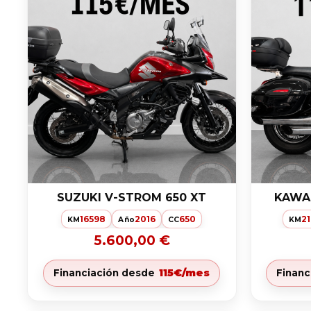
SUZUKI V-STROM 650 XT
KAWAS
16598
2016
650
2
KM
Año
CC
KM
5.600,00 €
115€/mes
Financiación desde
Financ