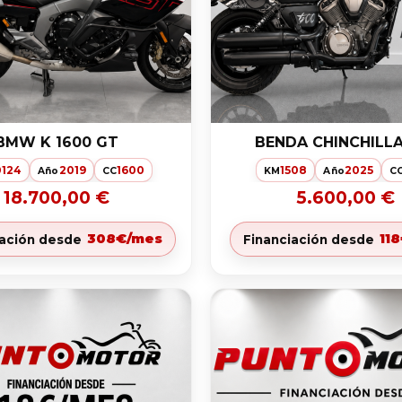
BMW K 1600 GT
BENDA CHINCHILLA
124
2019
1600
1508
2025
Año
CC
KM
Año
C
18.700,00 €
5.600,00 €
308€/mes
11
iación desde
Financiación desde