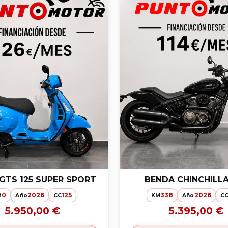
GTS 125 SUPER SPORT
BENDA CHINCHILLA
0
2026
125
338
2026
M
Año
CC
KM
Año
C
5.950,00 €
5.395,00 €