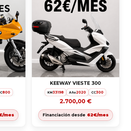
KEEWAY VIESTE 300
800
33198
2020
300
CC
KM
Año
CC
2.700,00 €
€/mes
62€/mes
Financiación desde