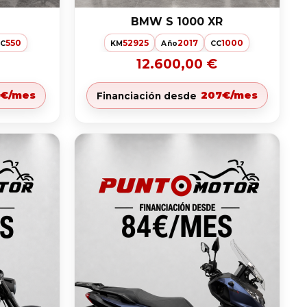
BMW S 1000 XR
550
52925
2017
1000
C
KM
Año
CC
12.600,00 €
2€/mes
207€/mes
Financiación desde