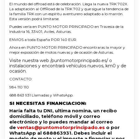
El mundo del offroad está de celebración. Llega la nueva TRK 702X.
La adaptación al OffRoad de la TRK 702 y que sigue la tendencia de
la familia TRK con un espíritu aventurero adaptado a lo marrón.
Esta versión podrá limitarse.
Puedes verla en PUNTO MOTOR PRINCIPADO en Travesia de la
Industria 16, 33401, Aviles, Asturias.
ENVIOS a toda España POR 140 EUR.
Ahora en PUNTO MOTOR PRINCIPADO encontraras la mayor y
mejor exposición de motos nuevas y de ocasión de Asturias.
Visite nuestra web /puntomotorprincipado.es/ o
instalaciones y encontrará vehículos nuevos, km0 y de
ocasión.
CONTACTO:
984 110 110
688 863 931 Llamadas y WhatsApp.
SI NECESITAS FINANCIACION:
Haría falta tu DNI, ultima nomina, un recibo
domiciliado, teléfono móvil y correo
electrónico y lo puedes mandar al correo
de
ventas@puntomotorprincipado.es
o por
WhatsApp al 688863931. Debes incluir el
modelo de moto y el importe a financiar y nos