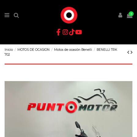
0
Inicio
MOTOS DE OCASION
Motos de ocasión Benelli
BENELLI TRK
702