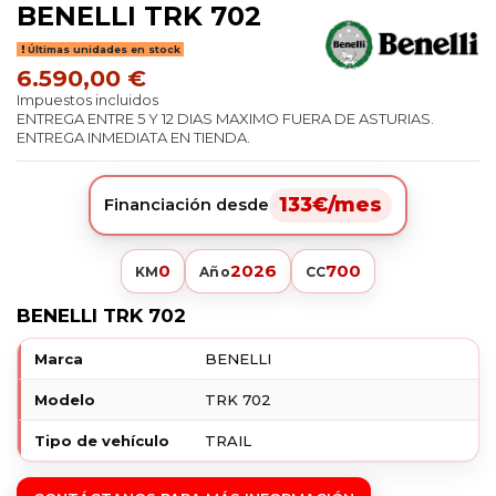
BENELLI TRK 702
Últimas unidades en stock
6.590,00 €
Impuestos incluidos
ENTREGA ENTRE 5 Y 12 DIAS MAXIMO FUERA DE ASTURIAS.
ENTREGA INMEDIATA EN TIENDA.
133€/mes
Financiación desde
0
2026
700
KM
Año
CC
BENELLI TRK 702
Marca
BENELLI
Modelo
TRK 702
Tipo de vehículo
TRAIL