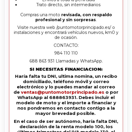
Trato directo, sin intermediarios
Compras una moto
revisada, con respaldo
profesional y sin sorpresas
.
Visite nuestra web /puntomotorprincipado.es/ o
instalaciones y encontrará vehículos nuevos, km0 y
de ocasión.
CONTACTO:
984 110 110
688 863 931 Llamadas y WhatsApp.
SI NECESITAS FINANCIACION:
Haría falta tu DNI, ultima nomina, un recibo
domiciliado, teléfono móvil y correo
electrónico y lo puedes mandar al correo
de
ventas@puntomotorprincipado.es
o por
WhatsApp al 688863931. Debes incluir el
modelo de moto y el importe a financiar y
nos pondremos en contacto contigo a la
mayor brevedad posible.
En el caso de ser autónomo, haría falta DNI,
declaración de la renta modelo 100, los
últimos trimestres del IVA modelo 130, el