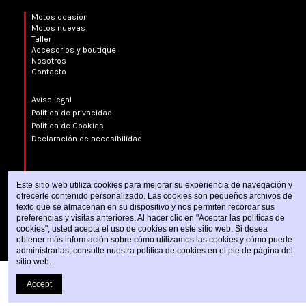
Motos ocasión
Motos nuevas
Taller
Accesorios y boutique
Nosotros
Contacto
Aviso legal
Política de privacidad
Política de Cookies
Declaración de accesibilidad
Este sitio web utiliza cookies para mejorar su experiencia de navegación y
ofrecerle contenido personalizado. Las cookies son pequeños archivos de
texto que se almacenan en su dispositivo y nos permiten recordar sus
preferencias y visitas anteriores. Al hacer clic en "Aceptar las políticas de
cookies", usted acepta el uso de cookies en este sitio web. Si desea
obtener más información sobre cómo utilizamos las cookies y cómo puede
administrarlas, consulte nuestra política de cookies en el pie de página del
sitio web.
Añadir al carrito
Accept