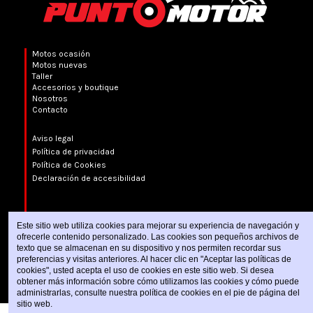
Motos ocasión
Motos nuevas
Taller
Accesorios y boutique
Nosotros
Contacto
Aviso legal
Política de privacidad
Política de Cookies
Declaración de accesibilidad
Este sitio web utiliza cookies para mejorar su experiencia de navegación y
ofrecerle contenido personalizado. Las cookies son pequeños archivos de
texto que se almacenan en su dispositivo y nos permiten recordar sus
preferencias y visitas anteriores. Al hacer clic en "Aceptar las políticas de
cookies", usted acepta el uso de cookies en este sitio web. Si desea
obtener más información sobre cómo utilizamos las cookies y cómo puede
administrarlas, consulte nuestra política de cookies en el pie de página del
sitio web.